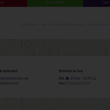
tur
Gesundheit
Spr
IMPRESSUM
AGB
DATENSCHUTZERKLÄRUNG
WIDERRUFSBELE
& Internet
Telefon & Fax
deckenpfronn.de
Tel.
07056 / 9279-22
aktformular
Fax
07056/9279-50