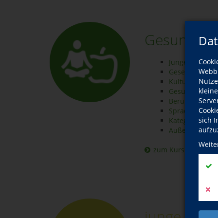
Gesundhei
Dat
Cooki
Junge vhs
Webbr
Gesellschaft
Nutze
Kultur und Ges
klein
Gesundheit
Serve
Beruf
Cooki
Sprachen
sich 
Kategorie
aufzu
Außenstellen
Weite
zum Kursprogram
junge vhs