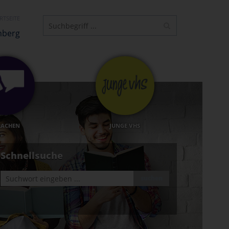
RTSEITE
nberg
RACHEN
JUNGE VHS
Schnellsuche
suchen