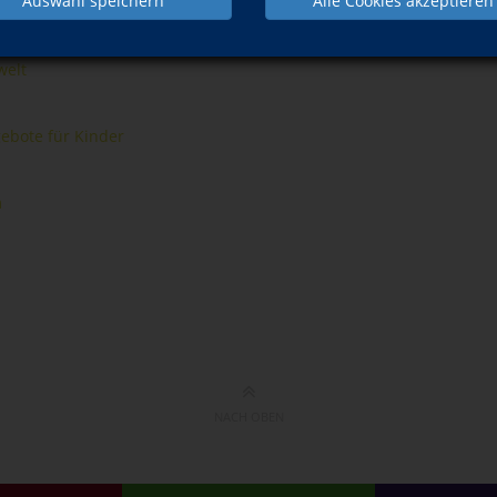
Auswahl speichern
Alle Cookies akzeptieren
welt
bote für Kinder
m
NACH OBEN