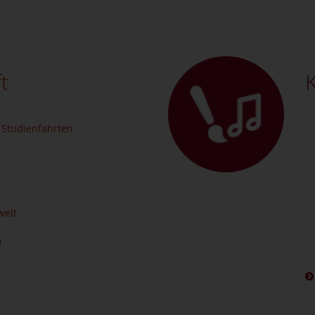
t
K
 Studienfahrten
welt
m