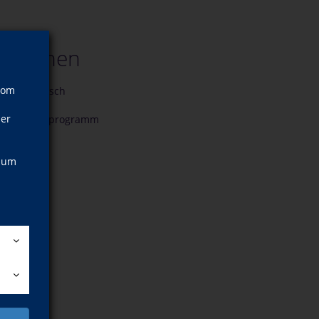
Sprachen
vom
Englisch
ner
zum Kursprogramm
, um