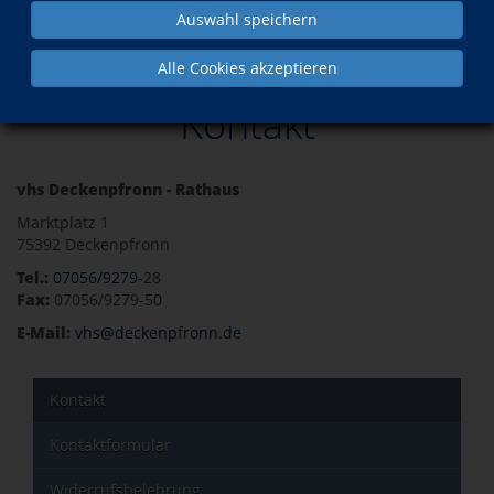
Auswahl speichern
Kontakt
Alle Cookies akzeptieren
Kontakt
vhs Deckenpfronn - Rathaus
Marktplatz 1
75392 Deckenpfronn
Tel.:
07056/9279-
28
Fax:
07056/9279-50
E-Mail:
vhs@deckenpfronn.de
Kontakt
Kontaktformular
Widerrufsbelehrung