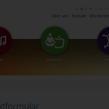
SUCHE
STA
Über uns
Kontakt
vhs Herre
UR
GESUNDHEIT
SP
ktformular