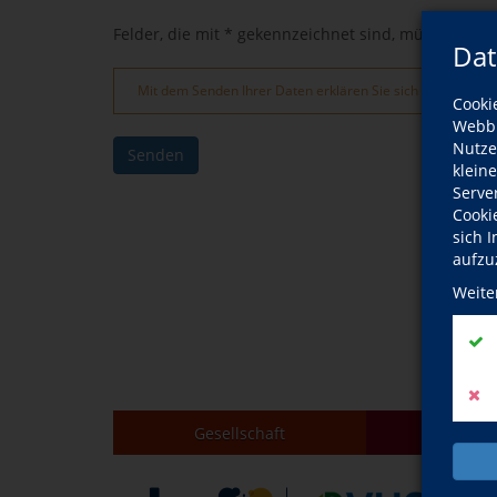
Felder, die mit * gekennzeichnet sind, müssen ausg
Dat
Mit dem Senden Ihrer Daten erklären Sie sich mit der V
Cooki
Webbr
Nutze
Senden
klein
Serve
Cooki
sich 
aufzu
Weite
Gesellschaft
Kul