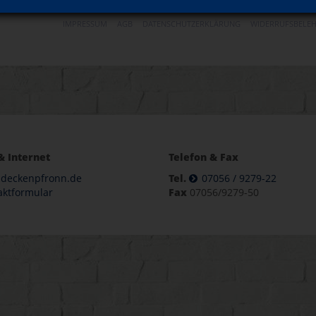
IMPRESSUM
AGB
DATENSCHUTZERKLÄRUNG
WIDERRUFSBELE
& Internet
Telefon & Fax
deckenpfronn.de
Tel.
07056 / 9279-22
aktformular
Fax
07056/9279-50