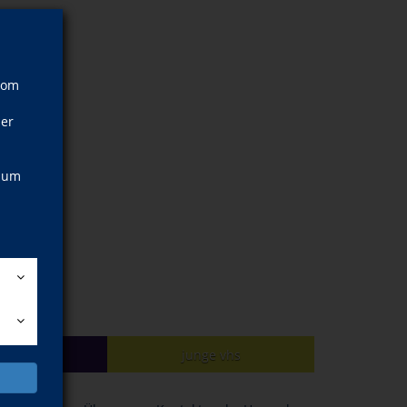
vom
ner
, um
achen
junge vhs