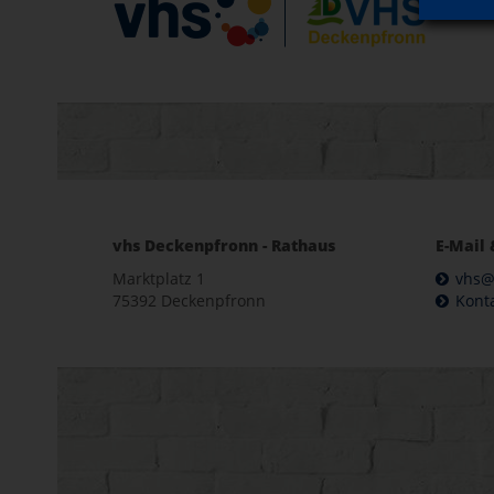
vhs Deckenpfronn - Rathaus
E-Mail 
Marktplatz 1
vhs@
75392 Deckenpfronn
Kont