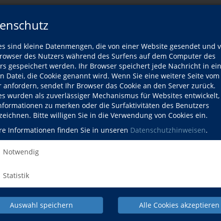
efüllt werden.
enschutz
erarbeitung gemäß unseren
Datenschutzbestimmungen
einverstanden.
es sind kleine Datenmengen, die von einer Website gesendet und 
owser des Nutzers während des Surfens auf dem Computer des
rs gespeichert werden. Ihr Browser speichert jede Nachricht in ei
en Datei, die Cookie genannt wird. Wenn Sie eine weitere Seite vom
r anfordern, sendet Ihr Browser das Cookie an den Server zurück.
es wurden als zuverlässiger Mechanismus für Websites entwickelt
Informationen zu merken oder die Surfaktivitäten des Benutzers
zeichnen. Bitte willigen Sie in die Verwendung von Cookies ein.
re Informationen finden Sie in unseren
Datenschutzhinweisen
.
Notwendig
NACH OBEN
Statistik
tur
Gesundheit
Spr
Auswahl speichern
Alle Cookies akzeptieren